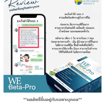
**ผลลัพธิ์ขึ้นอยู่กับเฉพาะบุคคล**