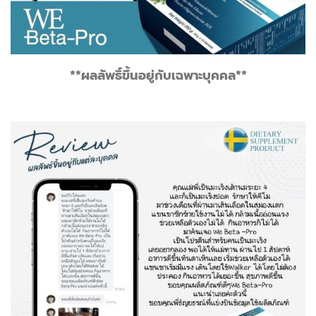
**ผลลัพธิ์ขึ้นอยู่กับเฉพาะบุคคล**