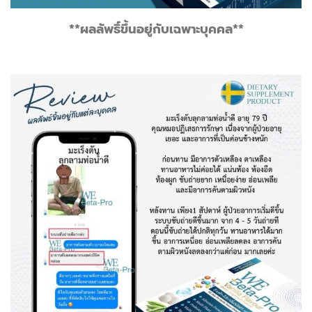
**ผลลัพธิ์ขึ้นอยู่กับเฉพาะบุคคล**