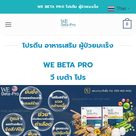
ข้าม
WE BETA PRO โปรตีน ผู้ป่วยมะเร็ง
Thai
▼
ไป
ยัง
0
เนื้อหา
โปรตีน อาหารเสริม ผู้ป่วยมะเร็ง
WE BETA PRO
วี เบต้า โปร