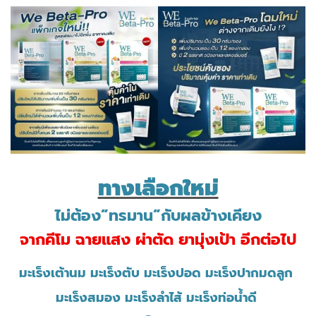
ทางเลือกใหม่
ไม่ต้อง”ทรมาน”กับผลข้างเคียง
จากคีโม ฉายแสง ผ่าตัด ยามุ่งเป้า
อีกต่อไป
มะเร็งเต้านม มะเร็งตับ มะเร็งปอด มะเร็งปากมดลูก ​
มะเร็งสมอง มะเร็งลำไส้ มะเร็งท่อน้ำดี